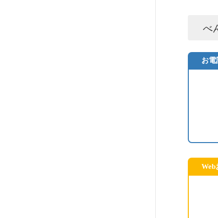
べ
お電
We