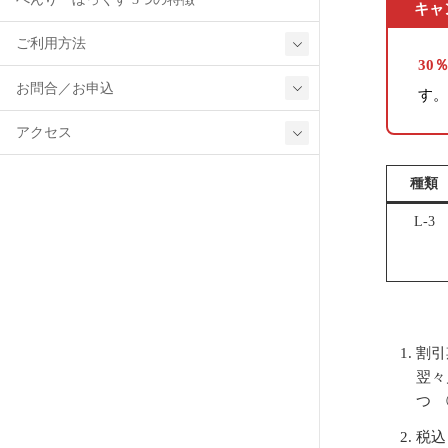
キャ
ご利用方法
30
お問合／お申込
す
アクセス
種類
L-3
割引
翌々
つ 
税込 