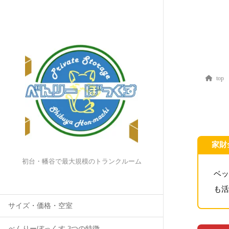
top
家財
初台・幡谷で最大規模のトランクルーム
ベ
も
サイズ・価格・空室
べんりーぼっくす 3つの特徴