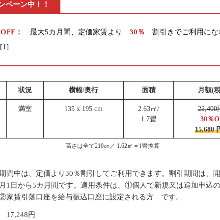
ンペーン中！！
％OFF：
最大5カ月間、定価家賃より
30％
割引きでご利用にな
。
[1]
状況
横幅/奥行
面積
月額(税
満室
135 x 195 cm
2.63㎡/
22,40
1.7畳
30％O
15,680 
高さは全て210㎝／ 1.62㎡＝1畳換算
期間中は、定価より30％割引してご利用できます。割引期間は、
月1日から5カ月間です。適用条件は、①個人で新規又は追加申込
②家賃引落口座を給与振込口座に設定される方 です。
17,248円